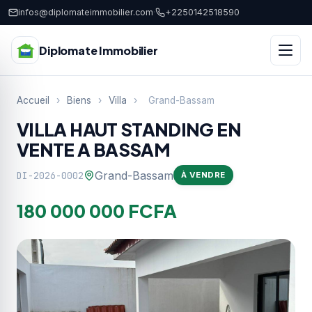
infos@diplomateimmobilier.com
·
+2250142518590
Diplomate Immobilier
Accueil
›
Biens
›
Villa
›
Grand-Bassam
VILLA HAUT STANDING EN
VENTE A BASSAM
Grand-Bassam
DI-2026-0002
À VENDRE
180 000 000 FCFA