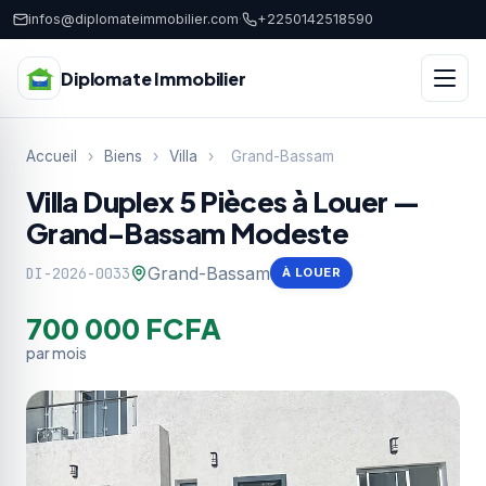
infos@diplomateimmobilier.com
·
+2250142518590
Diplomate Immobilier
Accueil
›
Biens
›
Villa
›
Grand-Bassam
Villa Duplex 5 Pièces à Louer —
Grand-Bassam Modeste
Grand-Bassam
DI-2026-0033
À LOUER
700 000 FCFA
par mois