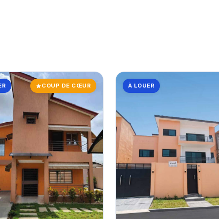
ER
COUP DE CŒUR
À LOUER