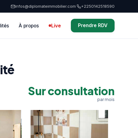
infos@diplomateimmobilier.com
·
+2250142518590
Prendre RDV
lités
À propos
Live
ité
Sur consultation
par mois