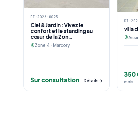
DI-2026-0025
DI-202
Ciel & Jardin : Vivez le
villa
confort et le standing au
cœur de la Zon…
Assi
Zone 4 · Marcory
350
Sur consultation
Détails
mois