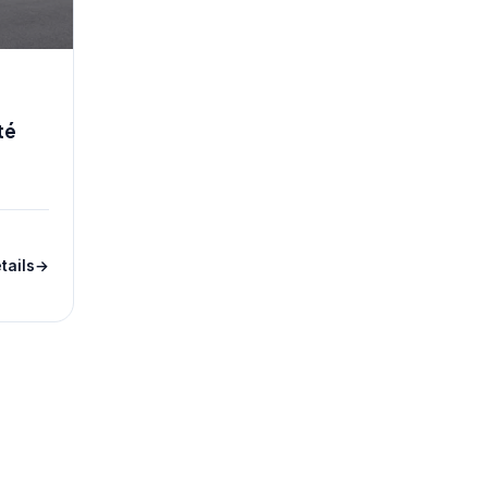
té
tails