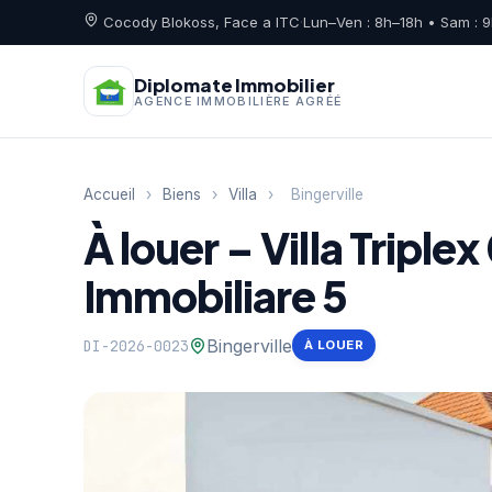
Cocody Blokoss, Face a ITC
·
Lun–Ven : 8h–18h • Sam : 
Diplomate Immobilier
AGENCE IMMOBILIÈRE AGRÉÉ
Accueil
›
Biens
›
Villa
›
Bingerville
À louer – Villa Triple
Immobiliare 5
Bingerville
DI-2026-0023
À LOUER