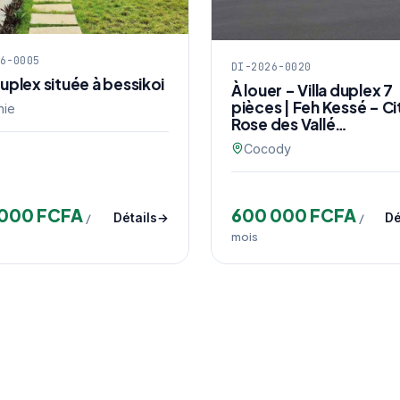
6-0005
DI-2026-0020
 duplex située à bessikoi
À louer – Villa duplex 7
pièces | Feh Kessé – Ci
nie
Rose des Vallé…
Cocody
 000 FCFA
600 000 FCFA
/
Détails
/
Dé
mois