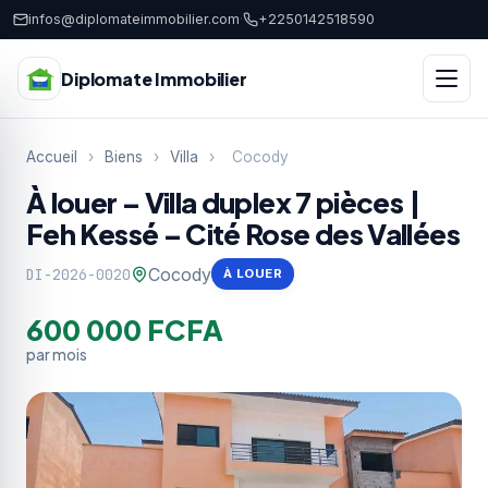
infos@diplomateimmobilier.com
·
+2250142518590
Diplomate Immobilier
Accueil
›
Biens
›
Villa
›
Cocody
À louer – Villa duplex 7 pièces |
Feh Kessé – Cité Rose des Vallées
Cocody
DI-2026-0020
À LOUER
600 000 FCFA
par mois