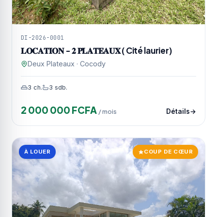
DI-2026-0001
𝐋𝐎𝐂𝐀𝐓𝐈𝐎𝐍 - 𝟐 𝐏𝐋𝐀𝐓𝐄𝐀𝐔𝐗 ( Cité laurier)
Deux Plateaux · Cocody
3 ch.
3 sdb.
2 000 000 FCFA
/ mois
Détails
À LOUER
COUP DE CŒUR