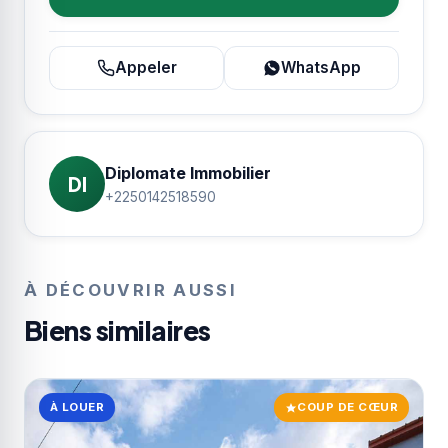
Appeler
WhatsApp
Diplomate Immobilier
DI
+2250142518590
À DÉCOUVRIR AUSSI
Biens similaires
À LOUER
COUP DE CŒUR