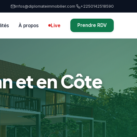
infos@diplomateimmobilier.com
·
+2250142518590
Prendre RDV
lités
À propos
Live
an et en Côte