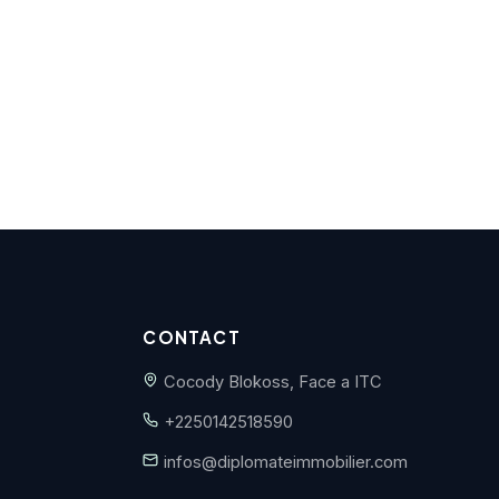
CONTACT
Cocody Blokoss, Face a ITC
+2250142518590
infos@diplomateimmobilier.com