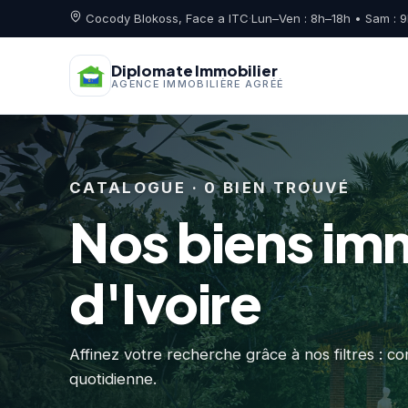
Cocody Blokoss, Face a ITC
·
Lun–Ven : 8h–18h • Sam : 
Diplomate Immobilier
AGENCE IMMOBILIÈRE AGRÉÉ
CATALOGUE · 0 BIEN TROUVÉ
Nos biens imm
d'Ivoire
Affinez votre recherche grâce à nos filtres : c
quotidienne.