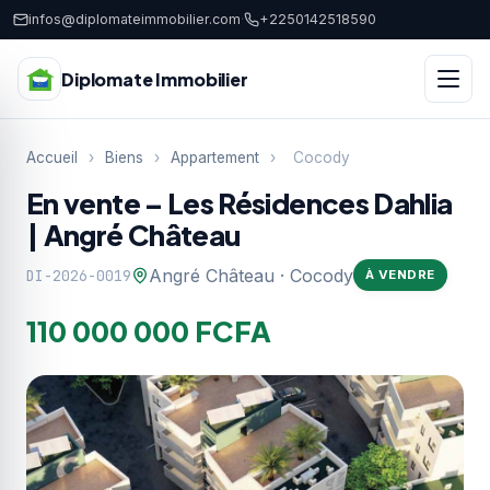
infos@diplomateimmobilier.com
·
+2250142518590
Diplomate Immobilier
Accueil
›
Biens
›
Appartement
›
Cocody
En vente – Les Résidences Dahlia
| Angré Château
Angré Château · Cocody
DI-2026-0019
À VENDRE
110 000 000 FCFA