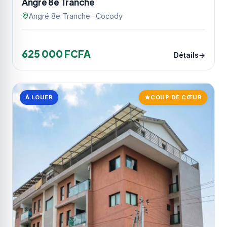
Angré 8e Tranche
Angré 8e Tranche · Cocody
625 000 FCFA
Détails
À LOUER
COUP DE CŒUR